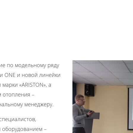
ие по модельному ряду
ии ONE и новой линейки
 марки «ARISTON», а
м отопления –
нальному менеджеру.
специалистов,
 оборудованием –