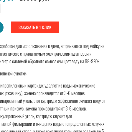
ЗАКАЗАТЬ В 1 КЛИК
работан для использования в доме, встраивается под мойку на
отает вместе с прилагаемым электрическим адаптером и
Фильтр с системой обратного осмоса очищает воду на 98-99%.
тепеней очистки:
липропиленовый картридж удаляет из воды механические
ок, ржавчину), замена производится от 3-6 месяцев.
тивированный уголь, этот картридж эффективно очищает воду от
ятный привкус, замена производится от 3-6 месяцев.
анулированный уголь, картридж служит для
тивной фильтрации и очищения воды от определенных летучих
 соединений хлора, а также сокращает количество осадков до 5