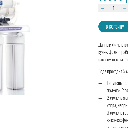
В КОРЗИНУ
Данный фильтр раз
кухне. Фильтр раб
насосом от сети. 
Вода проходит 5 с
1 ступень по
примеси (пес
2 ступень ак
хлора, непри
3 ступень гр
высокоэффек
органических