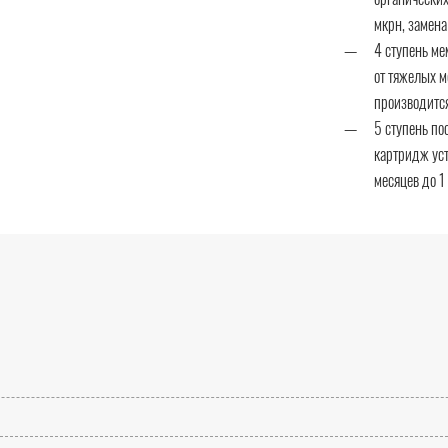
мкрн, замена
4 ступень ме
от тяжелых м
производится 
5 ступень по
картридж уст
месяцев до 1 