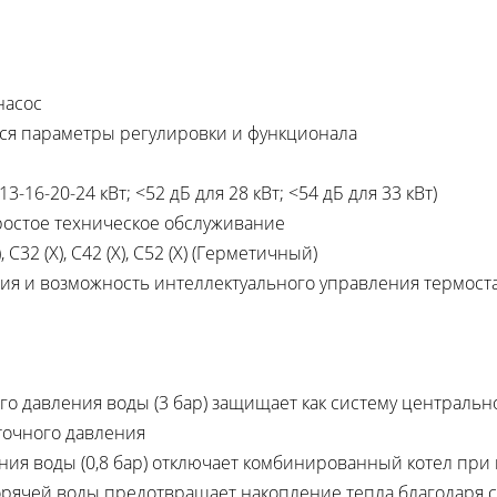
насос
тся параметры регулировки и функционала
3-16-20-24 кВт; <52 дБ для 28 кВт; <54 дБ для 33 кВт)
ростое техническое обслуживание
С32 (Х), С42 (Х), С52 (Х) (Герметичный)
ия и возможность интеллектуального управления термост
 давления воды (3 бар) защищает как систему центрально
точного давления
ения воды (0,8 бар) отключает комбинированный котел при
орячей воды предотвращает накопление тепла благодаря с