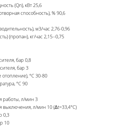
сть (Qn), кВт 25,6
лотворная способность), % 90,6
одительность), м3/час 2,76-0,96
ь) (пропан), кг/час 2,15--0,75
теля, бар 0,8
ителя, бар 3
отопление), °C 30-80
атура, °C 90
 работы, л/мин 3
 выключения, л/мин 10 (Δt=33,4°C)
 0,3
р 10