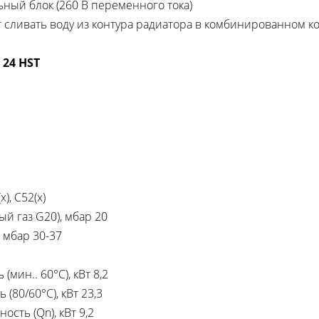
ый блок (260 В переменного тока)
 сливать воду из контура радиатора в комбинированном к
 24 HST
), C52(x)
й газ G20), мбар 20
, мбар 30-37
ин.. 60°C), кВт 8,2
80/60°C), кВт 23,3
ть (Qn), кВт 9,2