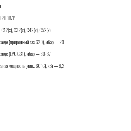
и
 II2H3B/P
12(x), C32(x), C42(x), C52(x)
входе (природный газ G20), мбар — 20
входе (LPG G31), мбар — 30-37
ная мощность (мин.. 60°C), кВт — 8,2