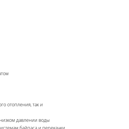
атом
го отопления, так и
 низком давлении воды
истемам байпаса и перекачки