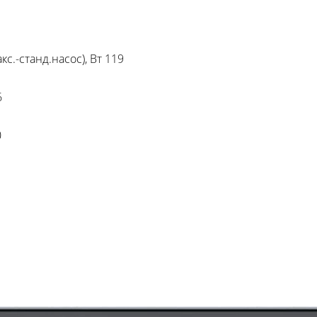
.-станд.насос), Вт 119
6
0