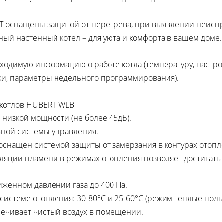
 оснащены защитой от перегрева, при выявлении неиспр
ный настенный котел – для уюта и комфорта в вашем доме.
бходимую информацию о работе котла (температуру, наст
ки, параметры недельного программирования).
 котлов HUBERT WLB
а низкой мощности (не более 45дБ).
ьной системы управления.
(оснащен системой защиты от замерзания в контурах отопл
ляции пламени в режимах отопления позволяет достигать
иженном давлении газа до 400 Па.
 системе отопления: 30-80°C и 25-60°С (режим теплые полы
печивает чистый воздух в помещении.