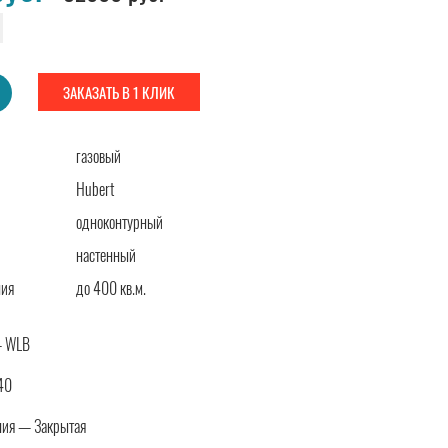
ЗАКАЗАТЬ В 1 КЛИК
газовый
Hubert
одноконтурный
настенный
ния
до 400 кв.м.
— WLB
40
ния — Закрытая