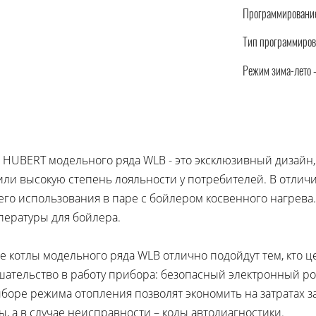
Программирование
Тип программиров
Режим зима-лето 
HUBERT модельного ряда WLB - это эксклюзивный дизайн, 
или высокую степень лояльности у потребителей. В отлич
его использования в паре с бойлером косвенного нагрева
пературы для бойлера.
 котлы модельного ряда WLB отлично подойдут тем, кто ц
тельство в работу прибора: безопасный электронный ро
оре режима отопления позволят экономить на затратах за
, а в случае неисправности – коды автодиагностики.