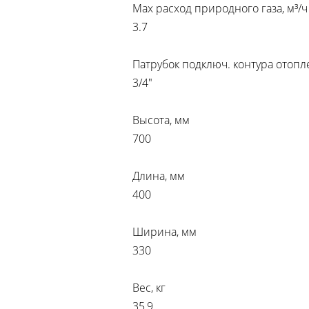
Max расход природного газа, м³/ч
3.7
Патрубок подключ. контура отопл
3/4"
Высота, мм
700
Длина, мм
400
Ширина, мм
330
Вес, кг
35,9