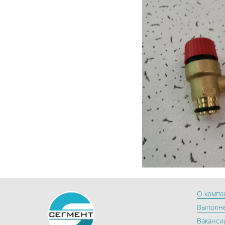
О компа
Выполн
Ваканси